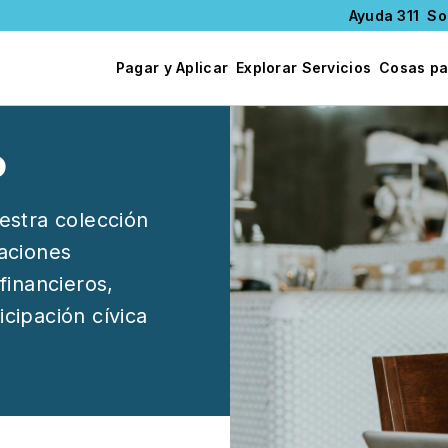
Ayuda 311
So
Pagar y Aplicar
Explorar Servicios
Cosas pa
Image
o
estra colección
zaciones
financieros,
icipación cívica