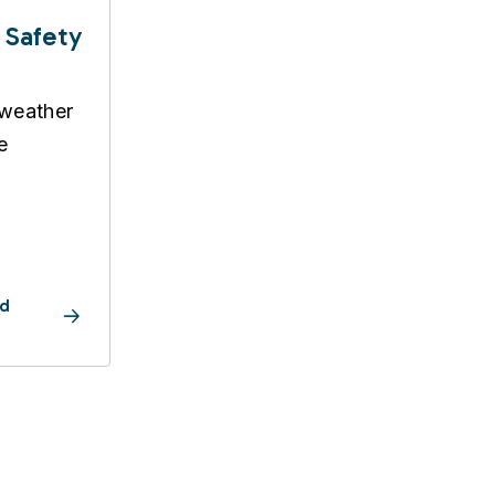
 Safety
 weather
e
nd