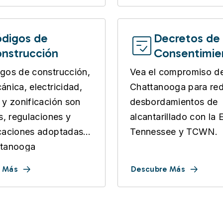
digos de
Decretos de
nstrucción
Consentimie
sobre Aguas
gos de construcción,
Vea el compromiso d
Residuales
ánica, electricidad,
Chattanooga para red
 y zonificación son
desbordamientos de
as, regulaciones y
alcantarillado con la 
caciones adoptadas
Tennessee y TCWN.
ttanooga
 Más
Descubre Más