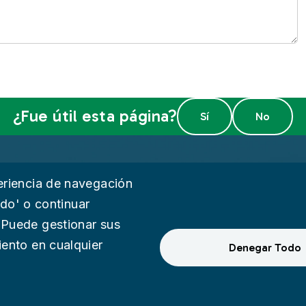
¿Fue útil esta página?
de Privacidad
Facebook
Instagram
YouTube
eriencia de navegación
todo' o continuar
idad
 Puede gestionar sus
iento en cualquier
Comentario
Denegar Todo
ternal Audit