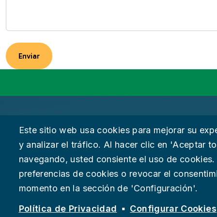
Gobierno
Política 
Este sitio web usa cookies para mejorar su exp
y analizar el tráfico. Al hacer clic en 'Aceptar 
Sobre Chattanooga
Accesibil
navegando, usted consiente el uso de cookies.
preferencias de cookies o revocar el consentim
Empleos
Deje su 
momento en la sección de 'Configuración'.
Suspect fraud, waste, or abuse?
Report it to the Office of In
© 2026 Ciudad de Chattanooga
Política de Privacidad
Configurar Cookies