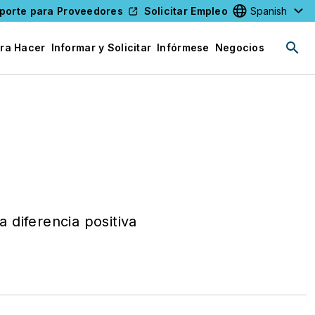
porte para Proveedores
Solicitar Empleo
Select your l
ra Hacer
Informar y Solicitar
Infórmese
Negocios
a diferencia positiva