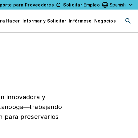
porte para Proveedores
Solicitar Empleo
Select your l
ra Hacer
Informar y Solicitar
Infórmese
Negocios
ón innovadora y
attanooga—trabajando
n para preservarlos