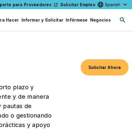
porte para Proveedores
Solicitar Empleo
Select your l
ra Hacer
Informar y Solicitar
Infórmese
Negocios
Solicitar Ahora
orto plazo y
mente y de manera
y pautas de
ando o gestionando
 prácticas y apoyo