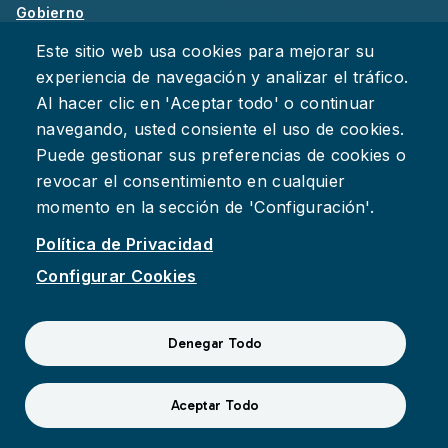
Gobierno
Sobre Chattanooga
Este sitio web usa cookies para mejorar su
experiencia de navegación y analizar el tráfico.
Empleos
Al hacer clic en 'Aceptar todo' o continuar
Política de Privacidad
navegando, usted consiente el uso de cookies.
Accesibilidad
Puede gestionar sus preferencias de cookies o
Deje su Comentario
revocar el consentimiento en cualquier
momento en la sección de 'Configuración'.
Política de Privacidad
Configurar Cookies
Facebook
Instagram
YouTube
Suspect fraud, waste, or abuse?
Report it to the Office of
Denegar Todo
Internal Audit
© 2026 Ciudad de Chattanooga
Aceptar Todo