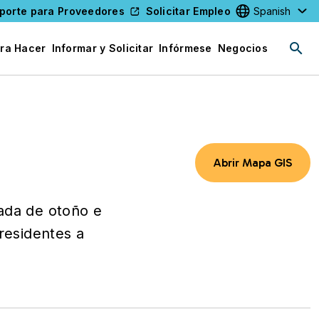
porte para Proveedores
Solicitar Empleo
Select your l
ra Hacer
Informar y Solicitar
Infórmese
Negocios
Abrir Mapa GIS
rada de otoño e
residentes a