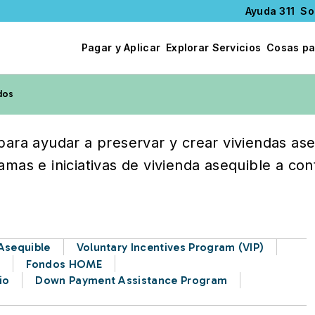
Ayuda 311
So
Pagar y Aplicar
Explorar Servicios
Cosas pa
dos
 Asequible
para ayudar a preservar y crear viviendas ase
mas e iniciativas de vivienda asequible a con
Asequible
Voluntary Incentives Program (VIP)
n
Fondos HOME
io
Down Payment Assistance Program