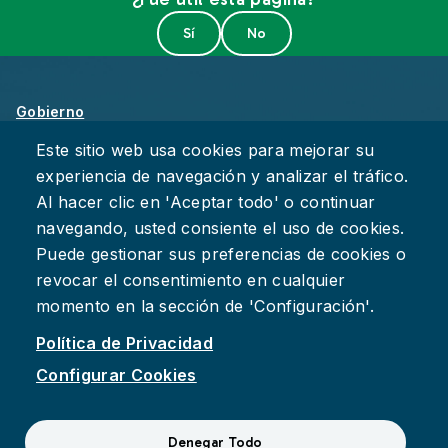
Gobierno
Sobre Chattanooga
Este sitio web usa cookies para mejorar su
experiencia de navegación y analizar el tráfico.
Empleos
Al hacer clic en 'Aceptar todo' o continuar
Política de Privacidad
navegando, usted consiente el uso de cookies.
Accesibilidad
Puede gestionar sus preferencias de cookies o
Deje su Comentario
revocar el consentimiento en cualquier
momento en la sección de 'Configuración'.
Política de Privacidad
Configurar Cookies
Facebook
Instagram
YouTube
Suspect fraud, waste, or abuse?
Report it to the Office of
Denegar Todo
Internal Audit