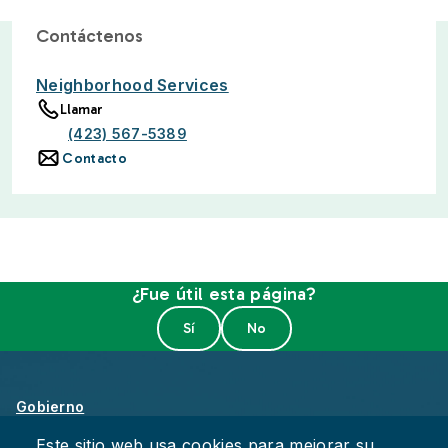
Contáctenos
Neighborhood Services
Llamar
(423) 567-5389
Contacto
¿Fue útil esta página?
Gobierno
Sobre Chattanooga
Este sitio web usa cookies para mejorar su