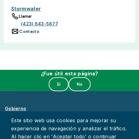
Stormwater
Llamar
(423) 643-5877
Contacto
¿Fue útil esta página?
Gobierno
Sobre Chattanooga
Este sitio web usa cookies para mejorar su
experiencia de navegación y analizar el tráfico.
Empleos
Al hacer clic en 'Aceptar todo' o continuar
Política de Privacidad