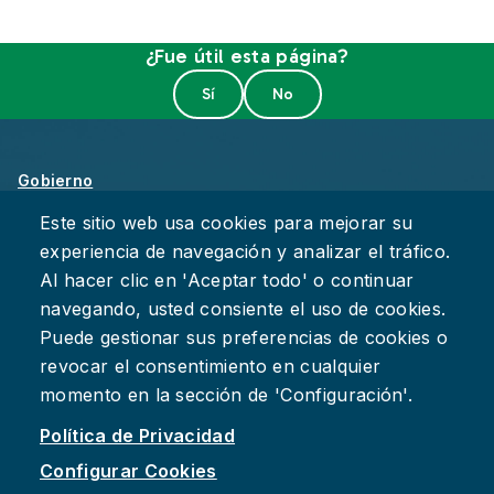
¿Fue útil esta página?
Gobierno
Sobre Chattanooga
Este sitio web usa cookies para mejorar su
experiencia de navegación y analizar el tráfico.
Empleos
Al hacer clic en 'Aceptar todo' o continuar
Política de Privacidad
navegando, usted consiente el uso de cookies.
Accesibilidad
Puede gestionar sus preferencias de cookies o
Deje su Comentario
revocar el consentimiento en cualquier
momento en la sección de 'Configuración'.
Política de Privacidad
Configurar Cookies
Facebook
Instagram
YouTube