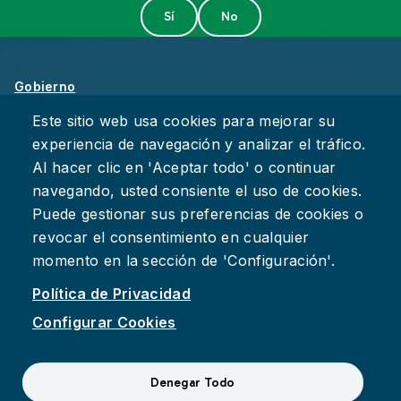
Gobierno
Sobre Chattanooga
Este sitio web usa cookies para mejorar su
experiencia de navegación y analizar el tráfico.
Empleos
Al hacer clic en 'Aceptar todo' o continuar
Política de Privacidad
navegando, usted consiente el uso de cookies.
Accesibilidad
Puede gestionar sus preferencias de cookies o
Deje su Comentario
revocar el consentimiento en cualquier
momento en la sección de 'Configuración'.
Política de Privacidad
Configurar Cookies
Facebook
Instagram
YouTube
Suspect fraud, waste, or abuse?
Report it to the Office of
Denegar Todo
Internal Audit