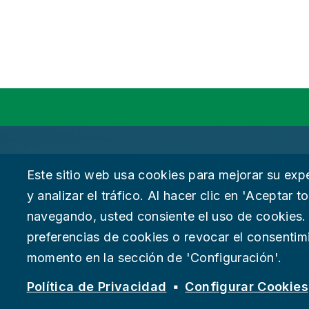
Gobierno
Política 
Este sitio web usa cookies para mejorar su exp
y analizar el tráfico. Al hacer clic en 'Aceptar 
Sobre Chattanooga
Accesibil
navegando, usted consiente el uso de cookies.
preferencias de cookies o revocar el consentim
Empleos
Deje su 
momento en la sección de 'Configuración'.
Suspect fraud, waste, or abuse?
Report it to the Office of In
© 2026 Ciudad de Chattanooga
Política de Privacidad
Configurar Cookies