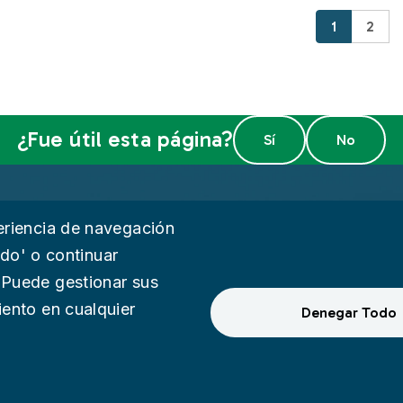
Página Act
Págin
1
2
¿Fue útil esta página?
de Privacidad
Facebook
Instagram
YouTube
eriencia de navegación
todo' o continuar
idad
 Puede gestionar sus
iento en cualquier
Comentario
Denegar Todo
ternal Audit