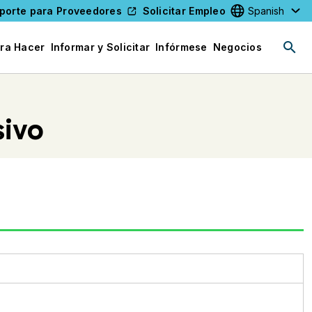
porte para Proveedores
Solicitar Empleo
Select your l
ra Hacer
Informar y Solicitar
Infórmese
Negocios
sivo