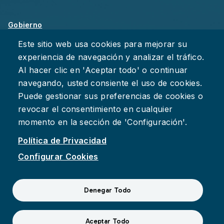
Gobierno
Sobre Chattanooga
Este sitio web usa cookies para mejorar su
experiencia de navegación y analizar el tráfico.
Empleos
Al hacer clic en 'Aceptar todo' o continuar
Política de Privacidad
navegando, usted consiente el uso de cookies.
Accesibilidad
Puede gestionar sus preferencias de cookies o
Deje su Comentario
revocar el consentimiento en cualquier
momento en la sección de 'Configuración'.
Política de Privacidad
Configurar Cookies
Facebook
Instagram
YouTube
Suspect fraud, waste, or abuse?
Report it to the Office of
Denegar Todo
Internal Audit
© 2026 Ciudad de Chattanooga
Aceptar Todo