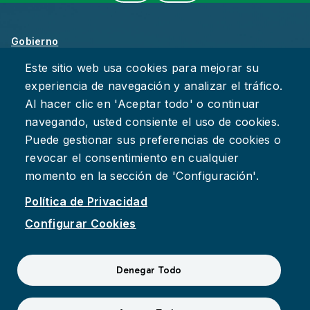
Gobierno
Sobre Chattanooga
Este sitio web usa cookies para mejorar su
experiencia de navegación y analizar el tráfico.
Empleos
Al hacer clic en 'Aceptar todo' o continuar
Política de Privacidad
navegando, usted consiente el uso de cookies.
Accesibilidad
Puede gestionar sus preferencias de cookies o
Deje su Comentario
revocar el consentimiento en cualquier
momento en la sección de 'Configuración'.
Política de Privacidad
Configurar Cookies
Facebook
Instagram
YouTube
Suspect fraud, waste, or abuse?
Report it to the Office of
Denegar Todo
Internal Audit
© 2026 Ciudad de Chattanooga