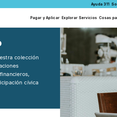
Ayuda 311
So
Pagar y Aplicar
Explorar Servicios
Cosas pa
Image
o
estra colección
zaciones
financieros,
icipación cívica