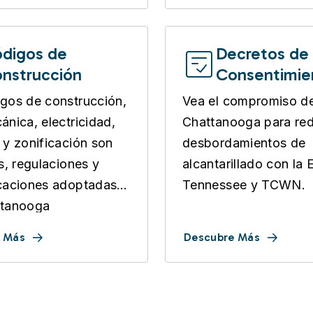
digos de
Decretos de
nstrucción
Consentimie
sobre Aguas
gos de construcción,
Vea el compromiso d
Residuales
ánica, electricidad,
Chattanooga para red
 y zonificación son
desbordamientos de
as, regulaciones y
alcantarillado con la 
caciones adoptadas
Tennessee y TCWN.
ttanooga
 Más
Descubre Más