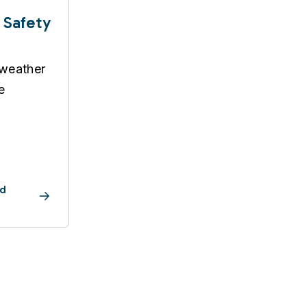
 Safety
 weather
e
nd